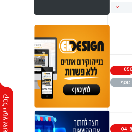
050
5
נוסף
04-