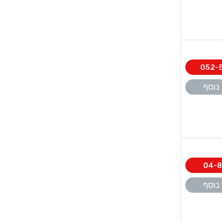
052-
נוסף
04-8
נוסף