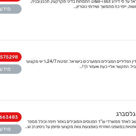
משרד עו"ד בוטיק, מהמובילים בישראל על פי דירוג BDI ו-D&B. התמחות בדיני מקרקעין, תכנון ובניה,
שות, ייפוי כח מתמשך ושירותי נוטריון...
מידע 
575298
עו"ד פלילי יעקב שקלאר, מעורכי הדין הפליליים המובילים והמוערכים בישראל. זמינות 24/7,ל יווי מקצועי
ביל. התקשר אליי כעת ואעזור לך!...
מידע 
 גלסברג
663483
ב לאחד ממשרדי עו"ד המנוסים והמובילים באזור חיפה וכולל מספר
יות במשפט האזרחי באמצעות צוות מקצועי ומיומן על ניסיון רב ש...
מידע 