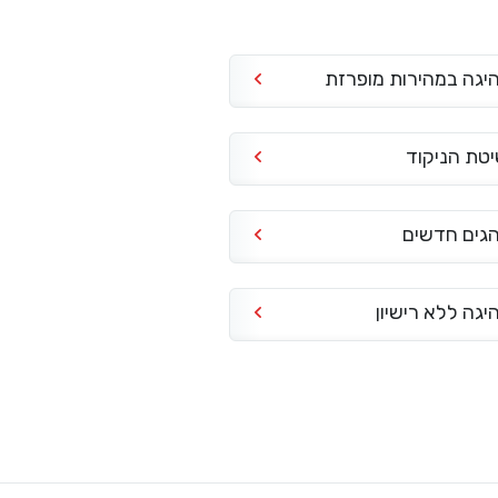
יגה במהירות מופרזת
טת הניקוד
גים חדשים
יגה ללא רישיון