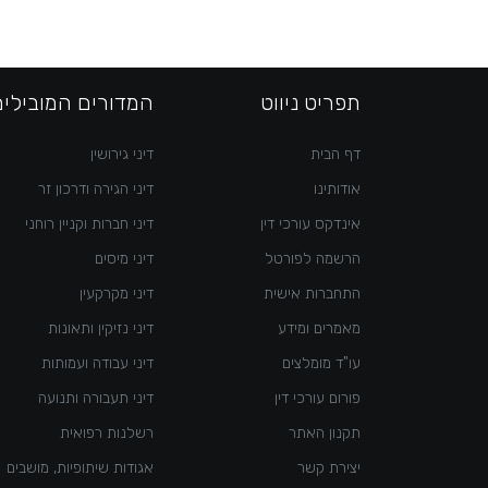
תפריט ניווט
המדורים המובילים
דף הבית
דיני גירושין
אודותינו
דיני הגירה ודרכון זר
אינדקס עורכי דין
דיני חברות וקניין רוחני
הרשמה לפורטל
דיני מיסים
התחברות אישית
דיני מקרקעין
מאמרים ומידע
דיני נזיקין ותאונות
עו"ד מומלצים
דיני עבודה ועמותות
פורום עורכי דין
דיני תעבורה ותנועה
תקנון האתר
רשלנות רפואית
יצירת קשר
אגודות שיתופיות, מושבים