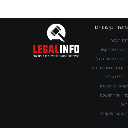
ושון וקישורים
ות רומנית
 לענייני מקרקעין
 לענייני פשיטת רגל
 דין מיסים ומס הכנסה
 פלילי בתל אביב
קלופדיית המיסים
דין: אתר המשפט
ראלי
ן: מאגר פסקי דין