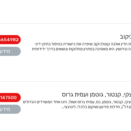
יקוב
5654982
הדין אולגה קוטלניקוב שיפרה את כישוריה בטיפול בתיקי דיני
 וגירושין. היא מאמינה בפתרון מחלוקות ונושאים בדרך ידידותית
מידע 
קי, קנטור, גוטמן ועמית גרוס
147500
D - דורון, טיקוצקי, קנטור, גוטמן, נס, עמית גרוס ושות', הינו אחד המשרדים הגדולים
ל"ן, חדלות פירעון ושיקום כלכלי, ליטיגצי...
מידע 