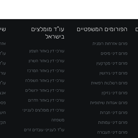
הפורומים המשפטיים
עו"ד מומלצים
שימ
בישראל
פורום אזרחות רומנית
אזרח
עורכי דין באזור הצפון
פורום דיני מיסים
עו"ד
עורכי דין באזור השרון
פורום דיני מקרקעין
עו"ד
עורכי דין באזור המרכז
פורום דיני גירושין
עורך
עורכי דין באזור השפלה
פורום רשלנות רפואית
עו"ד
עורכי דין באזור ירושלים
פורום דיני נזיקין
אנצי
עורכי דין באזור הדרום
פורום אגודות שיתופיות
פסק
עורכי דין מומלצים לענייני
פורום דיני חברות
היש
משפחה
פורום דיני עמותות
תקדי
עו"ד לענייני עובדים זרים
פורום דיני תעבורה