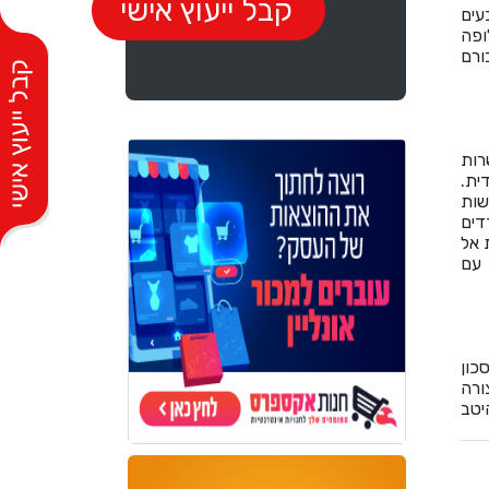
עים
ופה
ורם
רות
ית.
שות
דים
 אל
 עם
כון
ורה
יטב