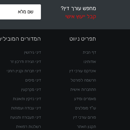
מחפש עורך דין?
קבל ייעוץ אישי
תפריט ניווט
המדורים המובילים
דף הבית
דיני גירושין
אודותינו
דיני הגירה ודרכון זר
אינדקס עורכי דין
דיני חברות וקניין רוחני
הרשמה לפורטל
דיני מיסים
התחברות אישית
דיני מקרקעין
מאמרים ומידע
דיני נזיקין ותאונות
עו"ד מומלצים
דיני עבודה ועמותות
פורום עורכי דין
דיני תעבורה ותנועה
תקנון האתר
רשלנות רפואית