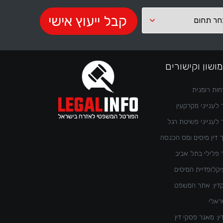
ושון וקישורים
ות רומנית
 לענייני מקרקעין
 לענייני פשיטת רגל
 דין מיסים ומס הכנסה
 פלילי בתל אביב
קלופדיית המיסים
דין: אתר המשפט
ראלי
ן: מאגר פסקי דין