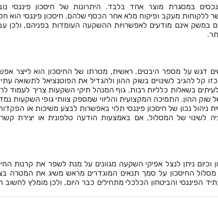
סים במסגרת מוצר אחד בלבד. היתרונות של חיסכון פיננסי נוב
 ללקוחות מעקב ופיקוח מלא אחר הכסף שלהם. חיסכון פיננסי הוא חל
ים במשק אינם מודעים לאפשרויות ההשקעה העומדות בפניהם, ולכן עב
תר.
שים דגש על מספר היבטים. ראשית, מטרתו של החיסכון הוא לייצר אפש
כזו קל להגיב לשינויים בשוק ההון ולהגדיל את הפוטנציאל לתשואה עתיד
 לעיתים בשאלות כלליות רבות. גוף המנהל תיקי השקעות צריך לעמוד לר
 שוק ההון. התמיכה המקצועית והליווי שמספק צוותי גופי השקעות נמד
ית ניהול נכון של חיסכון פיננסי תלוי באפשרות לבצע משיכות או הפקדות
ה לשינוי של המסלול, אם באמצעות הודעה טלפונית או יצירת קשר
ן וכיום ניתן לנצל אפיקי השקעה מגוונים על מנת לשפר את קרנות החיס
 מסלול החיסכון על סמך תנאים המוגדרים מראש משיג את המטרה בצ
תיד הפיננסי והביטחון הכלכלי מתחילים כבר היום, ולכן מומלץ לחשוב ה