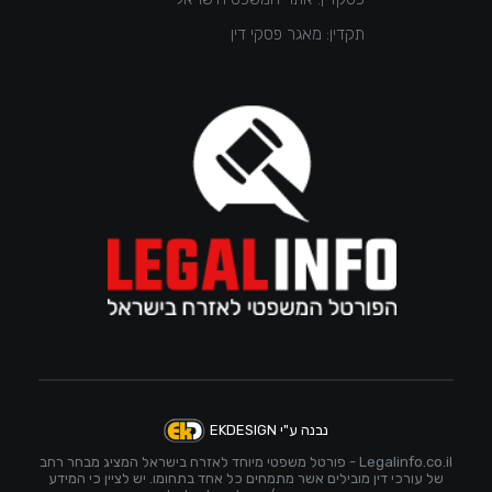
תקדין: מאגר פסקי דין
נבנה ע"י EKDESIGN
Legalinfo.co.il - פורטל משפטי מיוחד לאזרח בישראל המציג מבחר רחב
של עורכי דין מובילים אשר מתמחים כל אחד בתחומו. יש לציין כי המידע