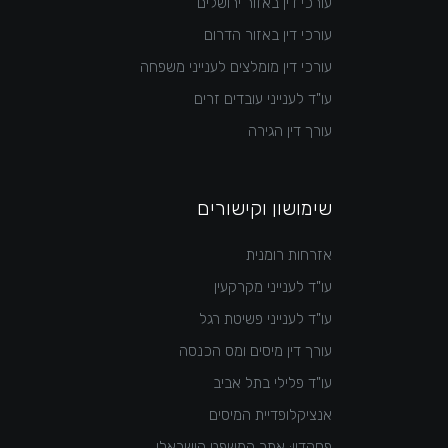
עורכי דין באזור ירושלים
עורכי דין באזור הדרום
עורכי דין מומלצים לענייני משפחה
עו"ד לענייני עובדים זרים
עורך דין הגירה
שימושון וקישורים
אזרחות רומנית
עו"ד לענייני מקרקעין
עו"ד לענייני פשיטת רגל
עורך דין מיסים ומס הכנסה
עו"ד פלילי בתל אביב
אנציקלופדיית המיסים
פסקדין: אתר המשפט הישראלי