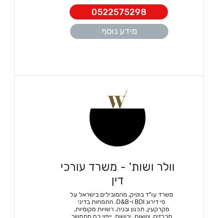
0522575298
מידע נוסף
וולר ושות' - משרד עורכי
דין
משרד עו"ד בוטיק, מהמובילים בישראל על
פי דירוג BDI ו-D&B. התמחות בדיני
מקרקעין, תכנון ובניה, רשויות מקומיות,
מכרזים, צוואות, ירושות, ייפוי כח מתמשך