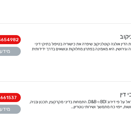
יקוב
5654982
הדין אולגה קוטלניקוב שיפרה את כישוריה בטיפול בתיקי דיני
 וגירושין. היא מאמינה בפתרון מחלוקות ונושאים בדרך ידידותית
מידע 
 דין
8661537
משרד עו"ד בוטיק, מהמובילים בישראל על פי דירוג BDI ו-D&B. התמחות בדיני מקרקעין, תכנון ובניה,
שות, ייפוי כח מתמשך ושירותי נוטריון...
מידע 