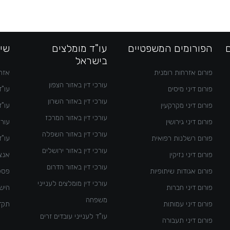
הפורומים המשפטיים
עו"ד מומלצים
שימ
בישראל
פורום אזרחות רומנית
אזרח
עורכי דין באזור הצפון
פורום דיני מיסים
עו"ד
עורכי דין באזור השרון
פורום דיני מקרקעין
עו"ד
עורכי דין באזור המרכז
פורום דיני גירושין
עורך
עורכי דין באזור השפלה
פורום רשלנות רפואית
עו"ד
עורכי דין באזור ירושלים
פורום דיני נזיקין
אנצי
עורכי דין באזור הדרום
פורום אגודות שיתופיות
פסק
עורכי דין מומלצים לענייני
פורום דיני חברות
היש
משפחה
פורום דיני עמותות
תקדי
עו"ד לענייני עובדים זרים
פורום דיני תעבורה