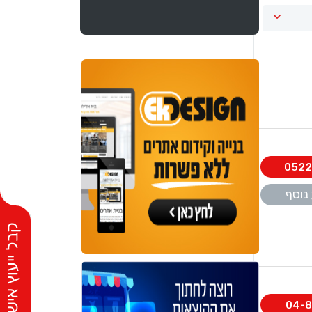
0522
נוסף
04-8