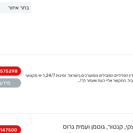
575298
עו"ד פלילי יעקב שקלאר, מעורכי הדין הפליליים המובילים והמוערכים בישראל. זמינות 24/7,ל יווי מקצועי
ביל. התקשר אליי כעת ואעזור לך!...
מידע 
קי, קנטור, גוטמן ועמית גרוס
147500