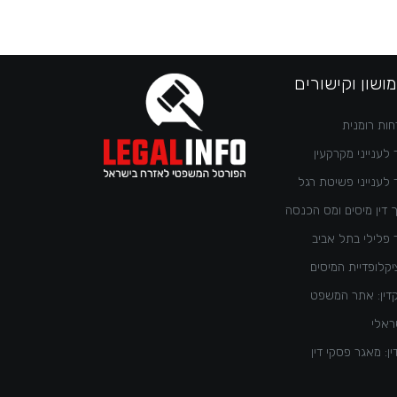
ושון וקישורים
ות רומנית
 לענייני מקרקעין
 לענייני פשיטת רגל
 דין מיסים ומס הכנסה
 פלילי בתל אביב
קלופדיית המיסים
דין: אתר המשפט
ראלי
ן: מאגר פסקי דין