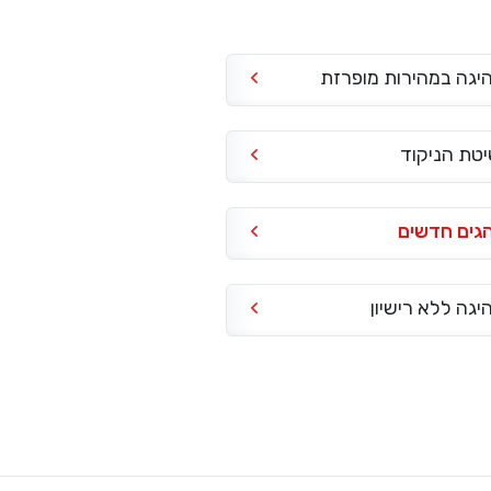
יגה במהירות מופרזת
טת הניקוד
גים חדשים
יגה ללא רישיון