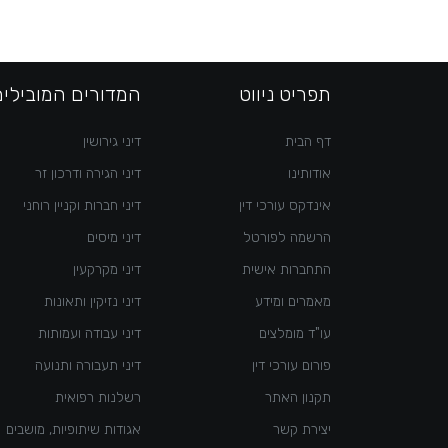
תפריט ניווט
המדורים המובילים
דף הבית
דיני גירושין
אודותינו
דיני הגירה ודרכון זר
אינדקס עורכי דין
דיני חברות וקניין רוחני
הרשמה לפורטל
דיני מיסים
התחברות אישית
דיני מקרקעין
מאמרים ומידע
דיני נזיקין ותאונות
עו"ד מומלצים
דיני עבודה ועמותות
פורום עורכי דין
דיני תעבורה ותנועה
תקנון האתר
רשלנות רפואית
יצירת קשר
אגודות שיתופיות, מושבים