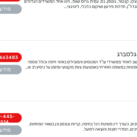
D - דורון, טיקוצקי, קנטור, גוטמן, נס, עמית גרוס ושות', הינו אחד המשרדים הגדולים
ל"ן, חדלות פירעון ושיקום כלכלי, ליטיגצי...
מידע 
 גלסברג
663483
ב לאחד ממשרדי עו"ד המנוסים והמובילים באזור חיפה וכולל מספר
יות במשפט האזרחי באמצעות צוות מקצועי ומיומן על ניסיון רב ש...
מידע 
-445-
514
יבים, כעורך דין פשיטת רגל בחיפה, קריות ובצפון וכן בשאר המחוזות,
ם, הסדרי חובות והוצאה לפועל.
מידע 