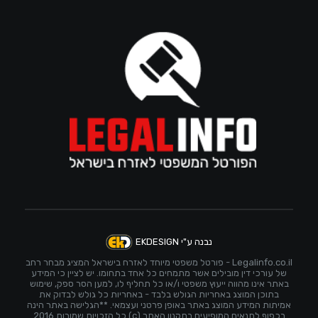
נבנה ע"י EKDESIGN
Legalinfo.co.il - פורטל משפטי מיוחד לאזרח בישראל המציג מבחר רחב
של עורכי דין מובילים אשר מתמחים כל אחד בתחומו. יש לציין כי המידע
באתר אינו מהווה ייעוץ משפטי ו/או כל תחליף לו, למען הסר ספק, שימוש
בתוכן המוצג באחריות הגולש בלבד - באחריות כל גולש לבדוק את
אמיתות המידע המוצג באתר באופן פרטני ועצמאי. **הגלישה באתר הינה
בכפוף לתנאים המופיעים בתקנון האתר (c) כל הזכויות שמורות 2016