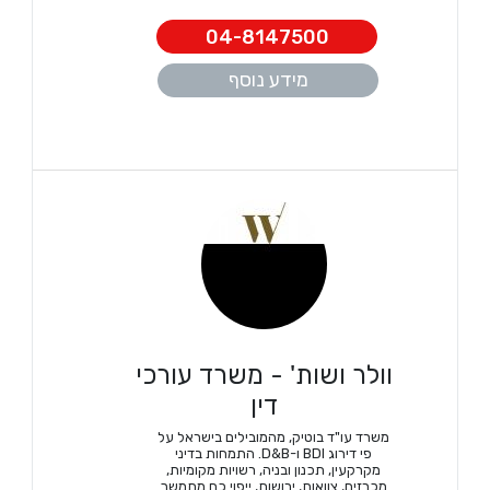
04-8147500
מידע נוסף
וולר ושות' - משרד עורכי
דין
משרד עו"ד בוטיק, מהמובילים בישראל על
פי דירוג BDI ו-D&B. התמחות בדיני
מקרקעין, תכנון ובניה, רשויות מקומיות,
מכרזים, צוואות, ירושות, ייפוי כח מתמשך