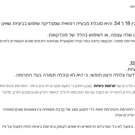
ות:
האשה הנתרמת יכולה להיות בטווח הגילאים שבין 18 ל 54, והיא סובלת מבעייה רפואית שמצדיקה שימוש בביציות שאינן
 שלה עצמה, או לשימוש בהליך של פונדקאות.
רומה ממנה. הבקשה נדונה בפני ועדה מקצועית שבוחנת היבטים שונים הקשורים לתרומ
ות.
 צלולה ורצון חופשי, כי היא לא קיבלה תמורה בעד התרומה.
ת הליכים של
תרומת ביציות
, קובע החוק כי למעט מקרים חריגים ביותר, התורמת והנתרמת
יתן הזרע להפריה יש לקבל גם את הסכמתו להליך. כאשר הזרע מגיע מבנק הזרע, מדובר
י התורמת והנתרמת וזאת כדי למנוע מצב של קרבת משפחה בין צאצאים שונים מאותה
הליכים אלה.
בפועל לא כל המרכזים הרפואיים הרשאים לעסוק בתרומת ביציות החלו לפעול על פיו