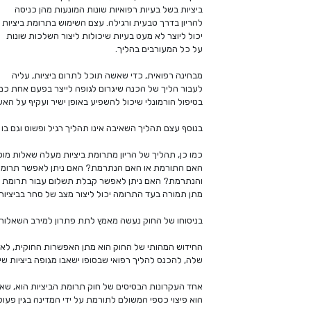
ביציות בשל בעיות רפואיות שונות המונעות מהן כניסה
להריון בדרך טבעית ורגילה. עצם השימוש בתרומת ביציות
יכול ליוצר לא מעט בעיות שיכולות ליצור השלכות שונות
על כל המעורבים בהליך.
מבחינה רפואית, כדי שאשה תוכל לתרום ביציות, עליה
לעבור הליך של הכנה שיגרום לגופה לייצר בפעם אחת כמ
בטיפול הורמונלי שיכול להשפיע באופן ישיר ועקיף על האש
בנוסף עצם תהליך השאיבה אינו תהליך רגיל ופשוט וגם בו
כמו כן, תהליך של הריון מתרומת ביציות מעלה שאלות מוסר
האם התורמת או האם הנתרמת? האם ניתן לאפשר תרומת
והנתרמת? האם ניתן לאפשר קבלת תשלום עבור תרומת ב
מתן תמורה בעד התרומה יכול ליצור מצב של סחר בביציות 
בניסוחו של החוק נעשה מאמץ לתת פתרון למירב השאלות 
החידוש המהותי של החוק הוא מתן האפשרות החוקית, לאשה
שלה, להכנס להליך רפואי שבסופו ישאבו מגופה ביציות שי
אחד העקרונות הבסיסים של חוק תרומת הביציות הוא, שאין
הוא פיצוי כספי המשולם לתורמת על ידי המדינה בגין פעו