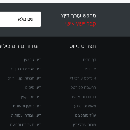
מחפש עורך דין?
קבל ייעוץ אישי
תפריט ניווט
המדורים המובילים
דף הבית
דיני גירושין
אודותינו
דיני הגירה ודרכון זר
אינדקס עורכי דין
דיני חברות וקניין רוחני
הרשמה לפורטל
דיני מיסים
התחברות אישית
דיני מקרקעין
מאמרים ומידע
דיני נזיקין ותאונות
עו"ד מומלצים
דיני עבודה ועמותות
פורום עורכי דין
דיני תעבורה ותנועה