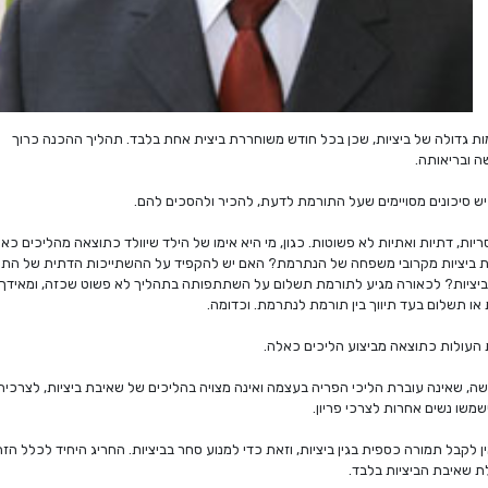
ות גדולה של ביציות, שכן בכל חודש משוחררת ביצית אחת בלבד. תהליך ההכנה כרוך
ה ובריאותה.
 יש סיכונים מסויימים שעל התורמת לדעת, להכיר ולהסכים להם.
יות, דתיות ואתיות לא פשוטות. כגון, מי היא אימו של הילד שיוולד כתוצאה מהליכים כא
 ביציות מקרובי משפחה של הנתרמת? האם יש להקפיד על ההשתייכות הדתית של הת
יציות? לכאורה מגיע לתורמת תשלום על השתתפותה בתהליך לא פשוט שכזה, ומאידך,
או תשלום בעד תיווך בין תורמת לנתרמת. וכדומה.
העולות כתוצאה מביצוע הליכים כאלה.
, שאינה עוברת הליכי הפריה בעצמה ואינה מצויה בהליכים של שאיבת ביציות, לצרכיה
שמשו נשים אחרות לצרכי פריון.
 לקבל תמורה כספית בגין ביציות, וזאת כדי למנוע סחר בביציות. החריג היחיד לכלל הזה
לת שאיבת הביציות בלבד.