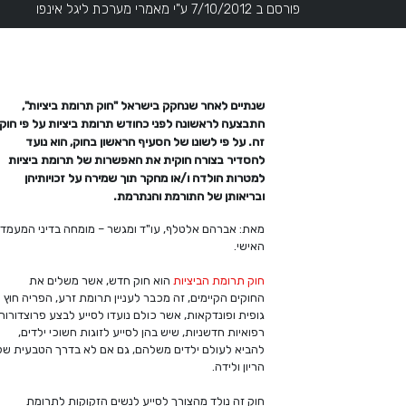
פורסם ב 7/10/2012 ע"י מאמרי מערכת ליגל אינפו
שנתיים לאחר שנחקק בישראל "חוק תרומת ביציות",
התבצעה לראשונה לפני כחודש תרומת ביציות על פי חוק
זה. על פי לשונו של הסעיף הראשון בחוק, הוא נועד
להסדיר בצורה חוקית את האפשרות של תרומת ביציות
למטרות הולדה ו/או מחקר תוך שמירה על זכויותיהן
ובריאותן של התורמת והנתרמת.
מאת: אברהם אלטלף, עו"ד ומגשר – מומחה בדיני המעמד
האישי.
חוק תרומת הביציות
הוא חוק חדש, אשר משלים את
החוקים הקיימים, זה מכבר לעניין תרומת זרע, הפריה חוץ
גופית ופונדקאות, אשר כולם נועדו לסייע לבצע פרוצדורות
רפואיות חדשניות, שיש בהן לסייע לזוגות חשוכי ילדים,
להביא לעולם ילדים משלהם, גם אם לא בדרך הטבעית של
הריון ולידה.
חוק זה נולד מהצורך לסייע לנשים הזקוקות לתרומת