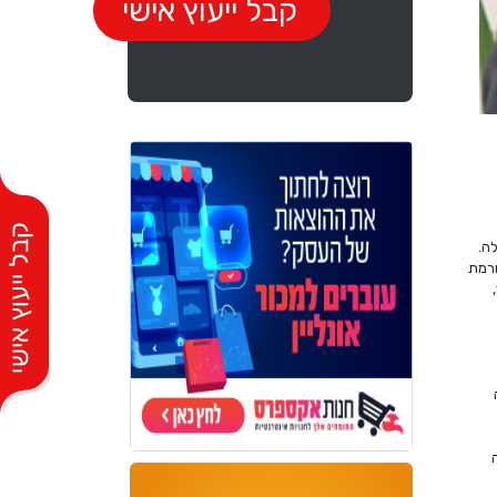
לה.
ורמת