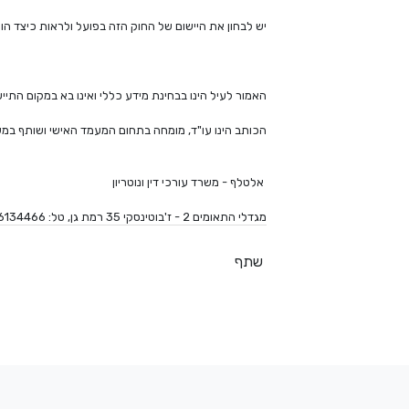
יש לבחון את היישום של החוק הזה בפועל ולראות כיצד הוא
האמור לעיל הינו בבחינת מידע כללי ואינו בא במקום התי
הכותב הינו עו"ד, מומחה בתחום המעמד האישי ושותף במש
אלטלף -
משרד עורכי דין
ונוטריון
מגדלי התאומים 2 - ז'בוטינסקי 35 רמת גן, טל: 03-6134466
שתף