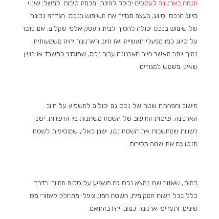
הנחה בארנונה לעסקים
יכולה להינתן מכמה סיבות. למשל: שינוי
סיווג הנכס. סיווג, בעצם מגדיר את השימוש בנכס. הגדרה נכונה
של שימוש בנכס יכולה לחסוך לבית העסק אלפי שקלים. אם נדבר
על סיווג כמו מפעלי תעשייה, אז חיוב הארנונה יהיה משמעותית
נמוך יותר מאשר חיוב הארנונה עבור נכס, שמוגדר כמשרד או בניין
שאינו משמש למגורים.
חישוב והפחתת שטח של נכס גם יכולים להשפיע על חיוב
הארנונה. שיטות החישוב של השטח משתנות בין הרשויות. ישנן
רשויות שמחשבות את השטח נטו, ישנן כאלו, שמוסיפות לשטח
הנטו גם את שטח הקירות.
כמובן, שאזור שבו נמצא נכס גם משפיע על סכום החיוב. בדרך
כלל בכל רשות המקומית, השטח המוניציפלי מתחלק לאזורי מס
שונים, ותעריפי ארנונה כמובן יהיו בהתאם.