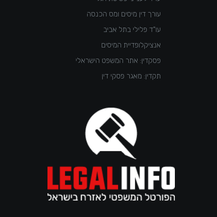
עורך דין מיסים ומס הכנסה
עו"ד פלילי בתל אביב
אנציקלופדיית המיסים
פסקדין: אתר המשפט הישראלי
תקדין: מאגר פסקי דין