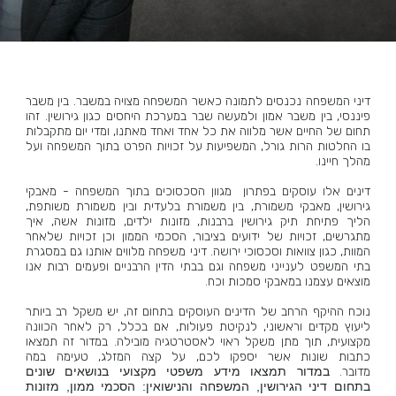
דיני המשפחה נכנסים לתמונה כאשר המשפחה מצויה במשבר. בין משבר
פיננסי, בין משבר אמון ולמעשה שבר במערכת היחסים כגון גירושין. זהו
תחום של החיים אשר מלווה את כל אחד ואחד מאתנו, ומדי יום מתקבלות
בו החלטות הרות גורל, המשפיעות על זכויות הפרט בתוך המשפחה ועל
מהלך חיינו.
דינים אלו עוסקים בפתרון מגוון הסכסוכים בתוך המשפחה - מאבקי
גירושין, מאבקי משמורת, בין משמורת בלעדית ובין משמורת משותפת,
הליך פתיחת תיק גירושין ברבנות, מזונות ילדים, מזונות אשה, איך
מתגרשים, זכויות של ידועים בציבור, הסכמי הממון וכן זכויות שלאחר
המוות, כגון צוואות וסכסוכי ירושה. דיני משפחה מלווים אותנו גם במסגרת
בתי המשפט לענייני משפחה וגם בבתי הדין הרבניים ופעמים רבות אנו
מוצאים עצמנו במאבקי סמכות וכח.
נוכח ההיקף הרחב של הדינים העוסקים בתחום זה, יש משקל רב ביותר
ליעוץ מקדים וראשוני, לנקיטת פעולות, אם בכלל, רק לאחר הכוונה
מקצועית, תוך מתן משקל ראוי לאסטרטגיה מובילה. במדור זה תמצאו
כתבות שונות אשר יספקו לכם, על קצה המזלג, טעימה במה
מדובר.
במדור תמצאו מידע משפטי מקצועי בנושאים שונים
בתחום דיני הגירושין, המשפחה והנישואין: הסכמי ממון, מזונות