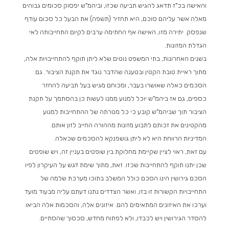
והאישה בכ"ז תדאג להגיש תביעה שכזו, וביהמ"ש יפסוק סכומים גבוהים
מאלה אשר עליהם סוכם, היא תחזיר (תשפה) את הבעל כל סכום עודף
שנפסק. יתירה מזו, האישה אף החתימה ערבים לקיום התחייבותה לאי
הגדלת המזונות.
בשנים האחרונות, בתי המשפט נוטים שלא ליתן תוקף להתחייבויות אלה,
מתוך ראיית טובת הקטין ובטענה שהדבר נוגד את תקנת הציבור. גם
הסכמים כאלה שאושרו בעבר, ומכוחם מגיש בעל תביעה להחזר
כספים, גם אז ביהמ"ש יוכל למנוע ממנו לעשות כן בהסתמך על תקנת
הציבור תוך שביהמ"ש קובע כי כל מטרתה של ההתחייבות למנוע
מהקטינים את זכותם לתבוע מזונות מההורה החייב לזון אותם.
המדיניות הרווחת היא לא ליתן גושפנקא להסכמים שכאלה.
עם זאת, ראוי לציין שקיימת מחלוקת בין שופטים בעניין זה, ויש שופטים
שכן יתנו תוקף להתחייבות שכזו. זאת, מתוך שימת דגש על העיקרון לפיו
הסכם גירושין הינו הסכם כולל המשלב בתוכו מערכת שלמה של
התחייבויות הקשורות זו בזו, ואשר הצדדים נתנו דעתם עליה מבעוד מועד
וערכו את האיזונים המתאימים להם. איזונים אלה, והסכמות אלה הביאו
להסדר הגירושין ויש לכבדו, ולא לפתוח מחדש, סכסוך שהסתיים.