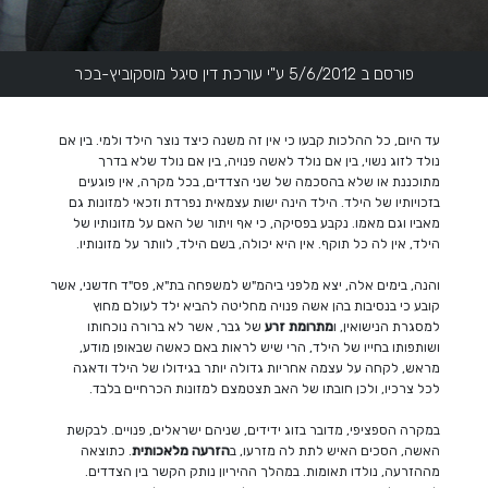
פורסם ב 5/6/2012 ע"י עורכת דין סיגל מוסקוביץ-בכר
עד היום, כל ההלכות קבעו כי אין זה משנה כיצד נוצר הילד ולמי. בין אם
נולד לזוג נשוי, בין אם נולד לאשה פנויה, בין אם נולד שלא בדרך
מתוכננת או שלא בהסכמה של שני הצדדים, בכל מקרה, אין פוגעים
בזכויותיו של הילד. הילד הינה ישות עצמאית נפרדת וזכאי למזונות גם
מאביו וגם מאמו. נקבע בפסיקה, כי אף ויתור של האם על מזונותיו של
הילד, אין לה כל תוקף. אין היא יכולה, בשם הילד, לוותר על מזונותיו.
והנה, בימים אלה, יצא מלפני ביהמ"ש למשפחה בת"א, פס"ד חדשני, אשר
קובע כי בנסיבות בהן אשה פנויה מחליטה להביא ילד לעולם מחוץ
למסגרת הנישואין, ו
מתרומת זרע
של גבר, אשר לא ברורה נוכחותו
ושותפותו בחייו של הילד, הרי שיש לראות באם כאשה שבאופן מודע,
מראש, לקחה על עצמה אחריות גדולה יותר בגידולו של הילד ודאגה
לכל צרכיו, ולכן חובתו של האב תצטמצם למזונות הכרחיים בלבד.
במקרה הספציפי, מדובר בזוג ידידים, שניהם ישראלים, פנויים. לבקשת
האשה, הסכים האיש לתת לה מזרעו, ב
הזרעה
מלאכותית
. כתוצאה
מההזרעה, נולדו תאומות. במהלך ההיריון נותק הקשר בין הצדדים.