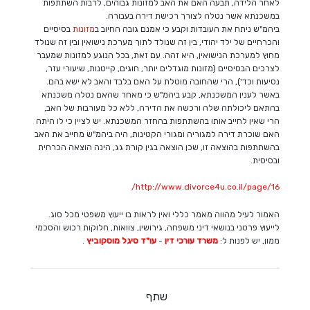
לאחר הלידה, תבעה האם את האב למזונות גבוהים, לרבות השתתפות
במשכנתא אשר נטלה לצורך רכישת דירה בעבורה.
ביהמ"ש ניתח את העובדות וקבע כי אמנם גובה החיוב ב
מזונות
בסיסיים
והכרחיים של ילד יהודי, בין זה שנולד לתוך מערכת נישואין ובין זה שנולד
מחוץ למערכת הנישואין, היא זהה. עם זאת, בכל הנוגע למזונות שמעבר
לצרכים הבסיסיים (מזונות מוגדלים יותר, חוגים, קייטנות, שיעורי עזר,
נסיעות וכד'), הרי שהחובה מוטלת על האם בלבד והאב לא ישא בהם.
באשר לענין המשכנתא, קבע ביהמ"ש כי מאחר שהאם נטלה משכנתא
בהתאם ליכולתה שלה ורכשה את הדירה, ללא כל מעורבות של האב,
הרי שאין לחייב אותו בהשתתפות בהחזר המשכנתא. יש לציין כי לו היתה
האם שוכרת דירה למגוריה ומגורי הקטינות, היה ביהמ"ש מחייב את האב
בהשתתפות בהוצאה זו, שכן הוצאה בגין קורת גג, הינה הוצאה הכרחית
ובסיסית.
http://www.divorce4u.co.il/page/16/
האמור לעיל מהווה מאמר כללי ואין לראות בו ייעוץ משפטי מכל סוג.
לייעוץ פרטני בנושאי דיני משפחה, גירושין, צוואות, חלוקות רכוש והסכמי
ממון, יש לפנות ל:
משרד עורכי דין
-
עו"ד סיגל מוסקוביץ
.
שתף