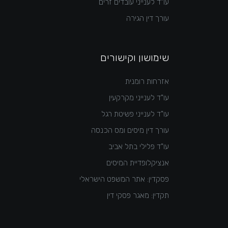
עו"ד לענייני עובדים זרים
עורך דין הגירה
שימושון וקישורים
אזרחות רומנית
עו"ד לענייני מקרקעין
עו"ד לענייני פשיטת רגל
עורך דין מיסים ומס הכנסה
עו"ד פלילי בתל אביב
אנציקלופדיית המיסים
פסקדין: אתר המשפט הישראלי
תקדין: מאגר פסקי דין