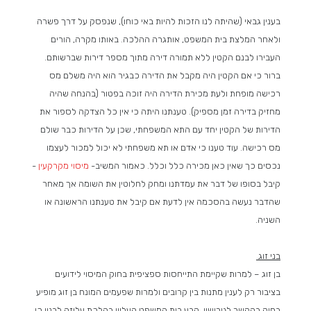
בענין גבאי (שהיתה לנו הזכות להיות באי כוחו), שנפסק על דרך פשרה
ולאחר המלצת בית המשפט, אותגרה ההלכה. באותו מקרה, הורים
העבירו לבנם הקטין ללא תמורה דירה מתוך מספר דירות שברשותם.
ברור כי אם הקטין היה מקבל את הדירה כבגיר הוא היה משלם מס
רכישה מופחת ולעת מכירת הדירה היה זוכה בפטור (בהנחה שהיה
מחזיק בדירה זמן מספיק). טענתנו היתה כי אין כל הצדקה לספור את
הדירות של הקטין יחד עם התא המשפחתי, שכן על הדירות כבר שולם
מס רכישה. עוד טענו כי אדם או תא משפחתי לא יכול למכור לעצמו
נכסים כך שאין כאן מכירה כלל וכלל. כאמור המשיב-
מיסוי מקרקעין
-
קיבל בסופו של דבר את עמדתנו ומחק לחלוטין את השומה אך מאחר
שהדבר נעשה בהסכמה אין לדעת אם קיבל את טענתנו הראשונה או
השניה.
בני זוג
בן זוג – למרות שקיימת התייחסות ספציפית בחוק המיסוי לידועים
בציבור רק לענין מתנות בין קרובים ולמרות שפעמים המונח בן זוג מופיע
בחוק בהקשר לגירושין, קבע בית המשפט העליון בהלכת עליזה לבנון כי