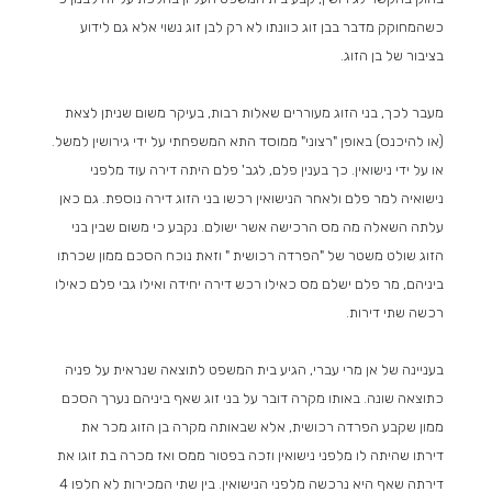
כשהמחוקק מדבר בבן זוג כוונתו לא רק לבן זוג נשוי אלא גם לידוע
בציבור של בן הזוג.
מעבר לכך, בני הזוג מעוררים שאלות רבות, בעיקר משום שניתן לצאת
(או להיכנס) באופן "רצוני" ממוסד התא המשפחתי על ידי גירושין למשל.
או על ידי נישואין. כך בענין פלם, לגב' פלם היתה דירה עוד מלפני
נישואיה למר פלם ולאחר הנישואין רכשו בני הזוג דירה נוספת. גם כאן
עלתה השאלה מה מס הרכישה אשר ישולם. נקבע כי משום שבין בני
הזוג שולט משטר של "הפרדה רכושית " וזאת נוכח הסכם ממון שכרתו
ביניהם, מר פלם ישלם מס כאילו רכש דירה יחידה ואילו גבי פלם כאילו
רכשה שתי דירות.
בעניינה של אן מרי עברי, הגיע בית המשפט לתוצאה שנראית על פניה
כתוצאה שונה. באותו מקרה דובר על בני זוג שאף ביניהם נערך הסכם
ממון שקבע הפרדה רכושית, אלא שבאותה מקרה בן הזוג מכר את
דירתו שהיתה לו מלפני נישואין וזכה בפטור ממס ואז מכרה בת זוגו את
דירתה שאף היא נרכשה מלפני הנישואין. בין שתי המכירות לא חלפו 4