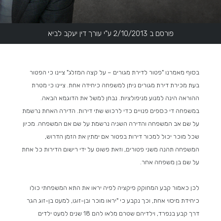
פורסם ב 2/10/2013 ע"י עורך דין יעקב לביא
בסוף מאמרנו "פטור לדירת מגורים – על קצה המזלג" ציינו כי הפטור
בעת מכירת דירת מגורים ניתן למשפחה כיחידה אחת. ציינו כי מטרת
ההוראה הינה למנוע מניפולציות. נבחן למשל את הדוגמא הבאה.
במשפחה די כספים פנויים כדי לרכוש שתי דירות. הדירה האחת נרשמת
על שם אב המשפחה והדירה השניה נרשמת על שם אם המשפחה. מכיון
שכל מוכר יכול למכור דירות בפטור אם ימתין את הזמן הדרוש,
המשפחה תהנה משני פטורים, וזאת פשוט על ידי רישום הדירות כל אחת
על שם בן משפחה אחר.
לכן כאמור קבע המחוקק פיקציה לפיה יראו את התא המשפחתי כולו
כיחידת מיסוי אחת, וכך נקבע כי "יראו מוכר ובן-זוגו, למעט בן-זוג הגר
דרך קבע בנפרד, וילדיהם שטרם מלאו להם 18 שנים למעט ילדים