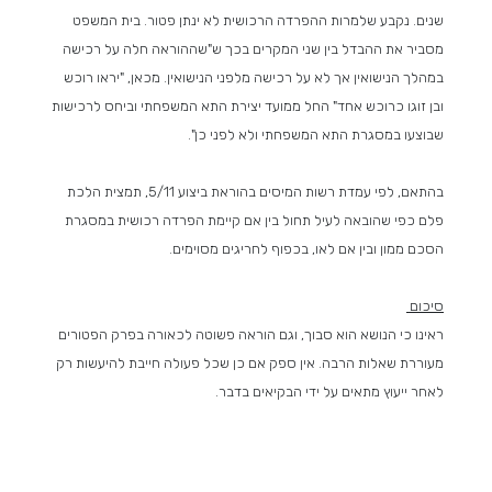
שנים. נקבע שלמרות ההפרדה הרכושית לא ינתן פטור. בית המשפט
מסביר את ההבדל בין שני המקרים בכך ש"שההוראה חלה על רכישה
במהלך הנישואין אך לא על רכישה מלפני הנישואין. מכאן, "יראו רוכש
ובן זוגו כרוכש אחד" החל ממועד יצירת התא המשפחתי וביחס לרכישות
שבוצעו במסגרת התא המשפחתי ולא לפני כן".
בהתאם, לפי עמדת רשות המיסים בהוראת ביצוע 5/11, תמצית הלכת
פלם כפי שהובאה לעיל תחול בין אם קיימת הפרדה רכושית במסגרת
הסכם ממון ובין אם לאו, בכפוף לחריגים מסוימים.
סיכום
ראינו כי הנושא הוא סבוך, וגם הוראה פשוטה לכאורה בפרק הפטורים
מעוררת שאלות הרבה. אין ספק אם כן שכל פעולה חייבת להיעשות רק
לאחר ייעוץ מתאים על ידי הבקיאים בדבר.