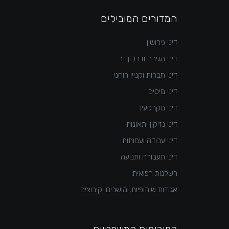
המדורים המובילים
דיני גירושין
דיני הגירה ודרכון זר
דיני חברות וקניין רוחני
דיני מיסים
דיני מקרקעין
דיני נזיקין ותאונות
דיני עבודה ועמותות
דיני תעבורה ותנועה
רשלנות רפואית
אגודות שיתופיות, מושבים וקיבוצים
הפורומים המשפטיים