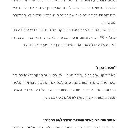
טיפול בתינוקה, רואים את התפטרותה כפיטורים ולכן היא תהיה זכאית
לתשלום פיצויי פיטורים. שימו לב: התאריך הקובע הוא יום הלידה ולא
תום חופשת הלידה. גם לאב שמורה זכות זו ובתנאי שהאם לא התפטרה
מסיבה זו.
יולדת שהתפטרה לצורך טיפול בתינוקה תהיה זכאית לדמי אבטלה רק
בחלוף 90 יום אלא אם תוכיח בביטוח לאומי כי היא עבדה בעבודה
שאינה עולה בקנה אחד עם האמהות, כגון ריבוי שעות ו/או נסיעות.
"שעת הנקה"
לאור תיקון שחל בחוק עבודת נשים – לא רק אישה מניקה זכאית להעדר
שעה אחת ביום. הזכות ניתנת כיום לכל אם המועסקת במשרה מלאה
בתקופה של ארבעה חודשים מתום חופשת הלידה. עובדת שאינה
מנצלת זכות זו אינה זכאית לתשלום נוסף בשל כך.
איסור פיטורים לאחר חופשת הלידה ו/או החל"ת:
עובדת בחופשת הלידה לא תפוטר במהלך 60 ימים שלאחר חופשת