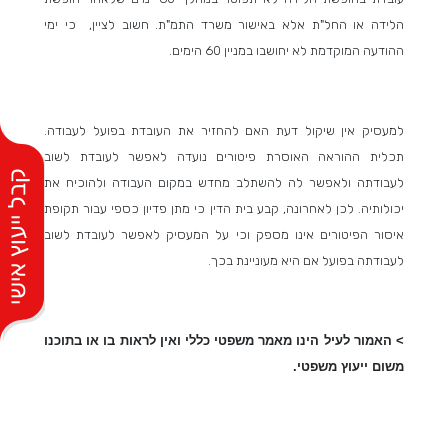
הלידה או החל"ת אלא באישור משרד התמ"ת. חשוב לציין, כי ימי
ההודעה המוקדמת לא יחושבו במניין 60 הימים.
למעסיק אין שיקול דעת האם להחזיר את העובדת בפועל לעבודה.
תכלית ההוראה האוסרת פיטורים נועדה לאפשר לעובדת לשוב
לעבודתה ולאפשר לה להשתלב מחדש במקום העבודה ולהוכיח את
יכולותיה. לכן לאחרונה, קבע בית הדין כי מתן פדיון כספי עבור תקופת
איסור הפיטורים אינו מספק וכי על המעסיק לאפשר לעובדת לשוב
לעבודתה בפועל אם היא מעוניינת בכך.
> האמור לעיל הינו מאמר משפטי כללי ואין לראות בו או בתוכנו
משום ייעוץ משפטי.