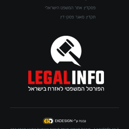
פסקדין: אתר המשפט הישראלי
תקדין: מאגר פסקי דין
נבנה ע"י EKDESIGN