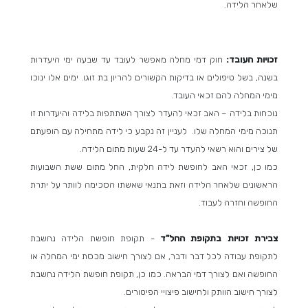
שלאחר הלידה.
זכויות העובד:
חוק דמי מחלה מאפשר לעובד עד שבעה ימי היעדרות
בשנה, בשל טיפולים או בדיקות הקשורים להריון בת זוגו. ימים אלו ינוכו
מימי המחלה להם זכאי העובד.
נוכחות בלידה – האב זכאי להעדר לצורך השתתפות בלידה והיעדרות זו
תנוכה מימי המחלה שלו. לעניין זה נקבע כי לידה מתחילה עם הופעתם
של צירים והוא רשאי להעדר עד ל-24 שעות מתום הלידה.
כמו כן, זכאי האב לחופשת לידה חלקית, החל מתום ששת השבועות
הראשונים שלאחר הלידה וזאת בתנאי שאשתו הסכימה לוותר על יתרת
החופשה וחזרה לעבוד.
צבירת זכויות בתקופת החל"ד
- תקופת חופשת הלידה נחשבת
לתקופת עבודה לכל דבר ודבר, אם לצורך חישוב מכסת ימי המחלה או
החופשה ואם לצורך דמי הבראה. כמו כן, תקופת חופשת הלידה נחשבת
לצורך חישוב הוותק ולחישוב פיצויי הפיטורים.