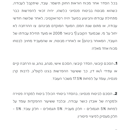
בכל הסדר אחר מכוח הוראות החוק תישמר. עובד, שיתקבל לעבודה,
כשהוא מבוטח בביטוח פנסיוני כלשהו, יהיה זכאי להפרשות כבר
מתחילת עבודתו והביצוע בפועל יהיה רטרואקטיבי, לאחר שלושה חודשי
עבודה, או מתום שנת המס, המועד המוקדם מבינהם. צו ההרחבה לא
יחול על מי, שבמועד הקובע (1 בינואר 2008 או מועד תחילת עבודתו של
העובד, המאוחר בינהם) או לאחריו מבוטח, או שהמעביד מחויב לבטחו
מכוח אחד מאלה:
1.
הסכם קיבוצי, הסדר קיבוצי, הסכם אישי, מנהג, נוהג, צו הרחבה קיים
או עתידי ו/או דין, כך ששיעור ההפרשות בגינו לקופ"ג, לרבות קרן
פנסיה, עומד על לפחות 17.5% משכר העובד.
2.
הסכם לביטוח פנסיוני, בהסדר ביטוחי הכולל ביטוח למקרה פטירה
ולמקרה של אובדן כושר עבודה, ובלבד ששיעור ההפקדות עומד על
לפחות 5% תגמולים - חלק מעביד; 5% תגמולים - חלק עובד; 5% -
חלק מעסיק לפיצויי פיטורין.