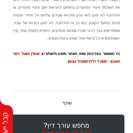
את השלמת פיצויי הפיטורים בהתאם להוראות חוק פיצויי פיטורים. צו
ההרחבה לא יפגע ו/או יגרע מזכויות עובדים עליהם חל הסדר פנסיה
מיטיב במועד הקובע. כמו כן, צו ההרחבה, לא יפגע בזכותו של עובד,
שמופרשים בגין רכיבי שכרו שאינם פנסיונים, כספים לקופת גמל, קרן
השתלמות או כל ביטוח אחר שאינו ביטוח פנסיוני.
>> המאמר באדיבות צוות האתר z-stern.com
שטרן ושות' רואי
חשבון - משרד רו"ח המוביל בצפון
שתף
מחפש עורך דין?