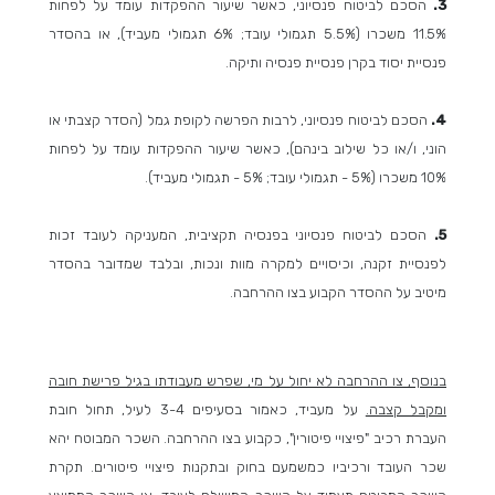
3.
הסכם לביטוח פנסיוני, כאשר שיעור ההפקדות עומד על לפחות
11.5% משכרו (5.5% תגמולי עובד; 6% תגמולי מעביד), או בהסדר
פנסיית יסוד בקרן פנסיית פנסיה ותיקה.
4.
הסכם לביטוח פנסיוני, לרבות הפרשה לקופת גמל (הסדר קצבתי או
הוני, ו/או כל שילוב בינהם), כאשר שיעור ההפקדות עומד על לפחות
10% משכרו (5% - תגמולי עובד; 5% - תגמולי מעביד).
5.
הסכם לביטוח פנסיוני בפנסיה תקציבית, המעניקה לעובד זכות
לפנסיית זקנה, וכיסויים למקרה מוות ונכות, ובלבד שמדובר בהסדר
מיטיב על ההסדר הקבוע בצו ההרחבה.
בנוסף, צו ההרחבה לא יחול על מי, שפרש מעבודתו בגיל פרישת חובה
ומקבל קצבה.
על מעביד, כאמור בסעיפים 3-4 לעיל, תחול חובת
העברת רכיב "פיצויי פיטורין", כקבוע בצו ההרחבה. השכר המבוטח יהא
שכר העובד ורכיביו כמשמעם בחוק ובתקנות פיצויי פיטורים. תקרת