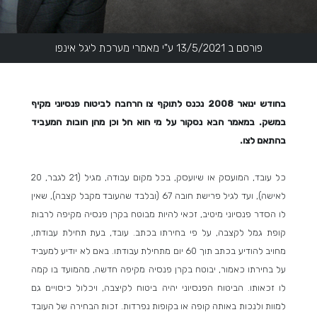
פורסם ב 13/5/2021 ע"י מאמרי מערכת ליגל אינפו
בחודש ינואר 2008 נכנס לתוקף צו הרחבה לביטוח פנסיוני מקיף
במשק. במאמר הבא נסקור על מי הוא חל וכן מהן חובות המעביד
בהתאם לצו.
כל עובד, המועסק או שיועסק, בכל מקום עבודה, מגיל (21 לגבר, 20
לאישה), ועד לגיל פרישת חובה 67 (ובלבד שהעובד מקבל קצבה), שאין
לו הסדר פנסיוני מיטיב, זכאי להיות מבוטח בקרן פנסיה מקיפה לרבות
קופת גמל לקצבה, על פי בחירתו בכתב. עובד, בעת תחילת עבודתו,
מחויב להודיע בכתב תוך 60 יום מתחילת עבודתו. באם לא יודיע למעביד
על בחירתו כאמור, יבוטח בקרן פנסיה מקיפה חדשה, מהמועד בו קמה
לו זכאותו. הביטוח הפנסיוני יהיה ביטוח לקיצבה, ויכלול כיסויים גם
למוות ולנכות באותה קופה או בקופות נפרדות. זכות הבחירה של העובד