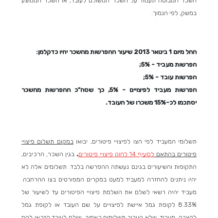
השכר המבוטח תעמוד על השכר המשולם לעובד, או השכר הממוצע
במשק, לפי הנמוך.
החל מיום 1 בינואר 2013 שיעור ההפרשות מהשכר יהיו כדקלמן:
הפרשות מעביד - 5%;
הפרשות עובד - 5%;
הפרשות מעביד לפיצויים - 5%, כך שסה"כ ההפרשות מהשכר
יסתכמו לכ-15% משכרו של העובד.
תשלומי המעביד לפי הצו לפיצויי פיטורים, יבואו
במקום תשלום פיצויי
פיטורים בהתאם
לסעיף 14 לחוק פיצויי פיטורים
.
בגין השכר, הרכיבים,
התקופות והשיעורים בגינם נעשתה ההפרשה בלבד. תשלומים אלה לא
יהיו ניתנים להחזרה למעביד למעט במקרים המפורטים בצו ההרחבה.
מעביד יהיה רשאי לשלם את השלמת פיצויי הפיטורים עד לשיעור של
8.33% לקופת גמל איישת לפיצויים על שם העובד או לקופת גמל
לקצבה. מעביד, שלא העביר תשלומים כאמור, ישלם לעובד הזכאי להם