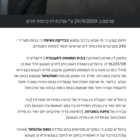
פורסם ב 29/9/2009 ע"י עורכת דין כרמית תירם
החוק קובע כי מי שנהג ברכב ונמצא
בבדיקת נשיפה
כי בגופו מעל ל -
240 מקרוגרם אלכוהול דינו שרשיונו יפסל לפחות לשנתיים.
בפסק דין שניתן לאחרונה
בבית המשפט לתעבורה
בירושלים ת
16231/08 דן ביהמ"ש בשאלה האם ניתן לחרוג מעונש זה? ואם כן
מתי? כמו כן פונה בית המשפט למחוקק שיקבע מדרג לעונש בעבירות
של נהיגה בשכרות. מדרג זה יושפע מכמות
האלכוהול
שנמצא בגופו של
הנהג. כלומר, מי שרמת האלכוהול שנמדדה בגופו תהיה נמוכה יפסל
לתקופה קצרה יותר ממי שנמצא בגופו כמות גבוהה של אלכוהול.
ביהמ"ש יוצר הקבלה בין עבירה של נהיגה במהירות מופרזת (בה
יש יחס ישיר בין גובהה המהירות בה נסע הנאשם ובין העונש) לבין
עבירה של
נהיגה בשכרות
, (לשיטתו צריך שיתקיים יחס ישיר בין מידת
האלכוהול שנימדדה ובין מידת העונש) .
ביהמ"ש קובע כי במקרים מסויימים בהם נמדדה
כמות אלכוהול
שאינה
עולה בהרבה על זו האסורה בחוק יש להקל בעונש ולחרוג מעונש