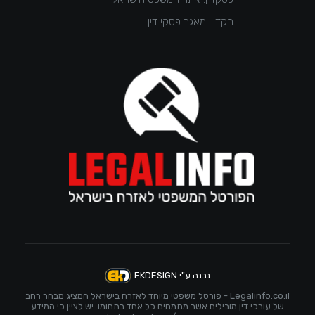
תקדין: מאגר פסקי דין
נבנה ע"י EKDESIGN
Legalinfo.co.il - פורטל משפטי מיוחד לאזרח בישראל המציג מבחר רחב
של עורכי דין מובילים אשר מתמחים כל אחד בתחומו. יש לציין כי המידע