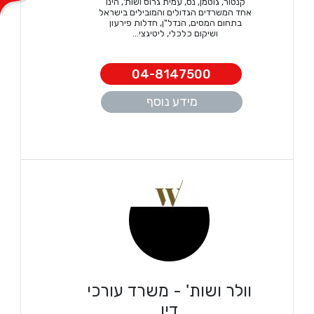
קנטור, גוטמן, נס, עמית גרוס ושות', הינו
אחד המשרדים הגדולים והמובילים בישראל
בתחום המסים, הנדל"ן, חדלות פירעון
ושיקום כלכלי, ליטיגצי...
04-8147500
מידע נוסף
וולר ושות' - משרד עורכי
דין