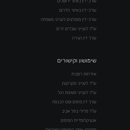
עורכי דין באזור ירושלים
עורכי דין באזור הדרום
עורכי דין מומלצים לענייני משפחה
עו"ד לענייני עובדים זרים
עורך דין הגירה
שימושון וקישורים
אזרחות רומנית
עו"ד לענייני מקרקעין
עו"ד לענייני פשיטת רגל
עורך דין מיסים ומס הכנסה
עו"ד פלילי בתל אביב
אנציקלופדיית המיסים
פסקדין: אתר המשפט הישראלי