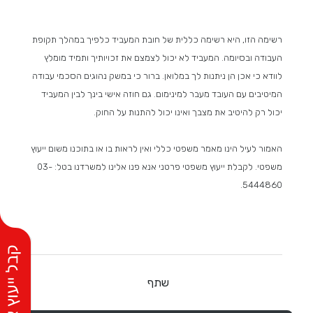
רשימה הזו, היא רשימה כללית של חובת המעביד כלפיך במהלך תקופת
העבודה ובסיומה. המעביד לא יכול לצמצם את זכויותיך ותמיד מומלץ
לוודא כי אכן הן ניתנות לך במלואן. ברור כי במשק נהוגים הסכמי עבודה
המיטיבים עם העובד מעבר למינימום. גם חוזה אישי בינך לבין המעביד
יכול רק להיטיב את מצבך ואינו יכול להתנות על החוק.
האמור לעיל הינו מאמר משפטי כללי ואין לראות בו או בתוכנו משום ייעוץ
משפטי. לקבלת ייעוץ משפטי פרטני אנא פנו אלינו למשרדנו בטל: 03-
5444860.
שתף