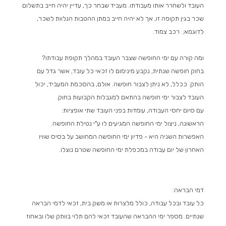
העובד ולשחרר אותו מעבודתו. מעביד שבחר כך, עדיין יהיה חייב בתשלום
שכר בגין תקופה זו, אך לא יהיה חייב במתן ההטבות הנלוות לשכר,
לדוגמא; רכב צמוד.
ומה קורה עם ימי החופשה שצבר העובד במהלך תקופת עבודתו?
בחוק חופשה שנתית, נקבע מינימום לו זכאי כל עובד, אשר גדל עם
הותק. ככלל, לא ניתן לצבור חופשה. אולם, בהסכמת המעביד, יכול
העובד לצבור ימי חופשה בהתאם למגבלות הקבועות בחוק.
עם סיום יחסי העבודה, עומדות בפני העובד שתי אופציות:
הראשונה, ניצול ימי החופשה המגיעים לו ע"י נטילת החופשה.
האפשרות השניה היא - פדיון ימי החופשה המחושב על בסיס שוויו
האחרון של יום עבודה במכפלת ימי החופשה שטרם נוצלו.
דמי הבראה:
כל עובד ובכל עבודה, כולל מלצרות או משק בית, זכאי לדמי הבראה
שנתיים. מספר ימי ההבראה שהעובד זכאי להם תלוי בוותק שלו ובאחוז