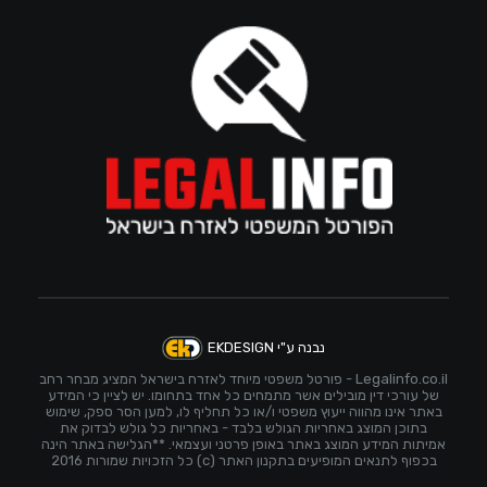
נבנה ע"י EKDESIGN
Legalinfo.co.il - פורטל משפטי מיוחד לאזרח בישראל המציג מבחר רחב
של עורכי דין מובילים אשר מתמחים כל אחד בתחומו. יש לציין כי המידע
באתר אינו מהווה ייעוץ משפטי ו/או כל תחליף לו, למען הסר ספק, שימוש
בתוכן המוצג באחריות הגולש בלבד - באחריות כל גולש לבדוק את
אמיתות המידע המוצג באתר באופן פרטני ועצמאי. **הגלישה באתר הינה
בכפוף לתנאים המופיעים בתקנון האתר (c) כל הזכויות שמורות 2016