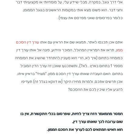
אלי דרך גוגל, במקרה, מבלי שיידע עלי, על מומחיותי או מקצועיותי דבר
וחצי דבר. הוא פשוט מצא אותי במקומות הראשונים בגוגל הממומן.
כלומר בפרסומים שאני מפרסם את עצמי).
אתם אכן תכנסו לאתר, תמצאו שם את הראיון עם אותו
עורך דין הסכם
ממון
, תראו את המראיין המהולל, המוכר והידוע, פונה אל אותו עורך דין
כמומחה בתחום (איך לא, הרי הוא מעוניין להתהדר שהשיג את המומחה
מספר 1 בתחום בארץ...לא?), ותשתכנעו שאכן זה עורך הדין המוביל
בתחום. האם העובדה שאותו עורך דין הסכם ממון, "מצויד" בראיון איתו,
אכן תרשים אתכם, ולמרות מחירו היקר (או דווקא בגלל זה) תעדיפו
להגיע אליו שיכין לכם את ההסכם?
המסר מהמאמר הזה צריך להיות, שפרסום בכלי התקשורת, אין בו
שום ערובה לכך שאותו עורך דין,
הוא האיש המתאים לכם לערוך את הסכם הממון.