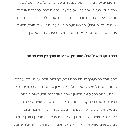
ההסברים יכולים להיות מגוונים. קודם כל, מדובר ב"שוק חופשי". כל
אחד רשאי לגבות שכר לפי שקול דעתו. גם אם תלכו למהנדס או רופא,
תמצאו פערים גדולים מבחינת התעריפים. אפילו לגבי מוצרים (וזה כמובן
שונה מנותני השרות), תמצאו פערים משמעותיים בין אותו מוצר, מרשת
אחת לשנייה, או מסניף אחד לאחר, מעיר לעיר, ולדבר אין סוף.
דבר נוסף הוא ה"שם", המוניטין, של אותו עורך דין אליו פניתם.
ככל שמדובר בעורך דין מפורסם יותר, כך יהיה שכרו גבוה יותר. עורך דין
שהזמינו אותו למשל לראיון בטלוויזיה, ראיון שהוא בדרך כלל משהו קצר
ושטחי, ימהר לכלול את הראיון באתר האינטרנט שלו, כאות הוכחה
כביכול, שאפילו התקשורת מזמינה אותו, כמי שהוא מומחה בתחום. (
מניסיוני אני יכול להגיד לכם שזה ממש מגוחך, כי זה איננו המצב.
האמת היא, שמתקשר תחקירן, ושואל אם ארצה להתראיין בעניין הסכם
ממון. כשאני שואל אותו איך הגיע אלי, ולמה דווקא אני, הוא יאמר שהגיע