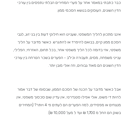
כבר כתבתי במאמר אחר על פערי המחירים הבלתי נתפסים בין עורכי
הדין השונים, העוסקים בנושא הסכמי ממון.
אינני מתכוון להליך המשפטי, שעניינו הוא חילוקי דעות בין בני זוג, לגבי
הסכם ממון קיים, בבואם להיפרד או להתגרש. כאשר מדובר על הליך
משפטי, אזי בדומה לכל הליך משפטי אחר, בכל תחום, האזרחי, הפלילי,
ענייני משפחה, מסים, תעבורה וכיו"ב - הפערים בשכר הטרחה בין עורכי
הדין השונים הם מאוד גבוהים, וזה אולי מובן יותר.
אבל כאשר מדובר על הכנה של הסכם הממון, שבסופו של דבר אמור
להיות די פשוט, אולי אפילו סטנדרטי, אין עדיין שום סכסוך משפטי, אין
מנצחים או מפסידים, למה הפערים הם לעתים פי 4 ויותר? (המחירים
בשוק הם החל מ 1,700 ₪ ועד ל מעל 10,000 ₪).