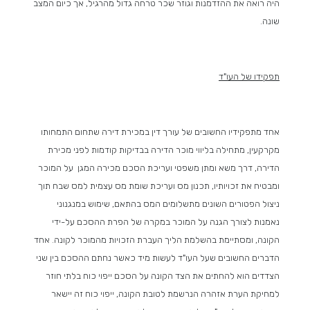
היה רואה את ההזדמנות וגוזר שכר טרחה גדול מהרגיל, אך כיום המצב
שונה.
תפקידו של העו"ד
אחד מתפקידיו החשובים של עורך דין במכירת דירה שתחום התמחותו
מקרקעין, מתחילה בליווי מוכר הדירה בבדיקות קודמות לפני מכירת
הדירה, דרך משא ומתן משפטי ועריכת הסכם מכירה המגן על המוכר
ומבטיח את זכויותיו, תכנון מס ועריכת שומת מס עצמית למס שבח תוך
ניצול הפטורים השונים מתשלומים המס בהתאם, שימוש במנגנוני
נאמנות לצורך הגנה על המוכר במקרה של הפרת ההסכם על-ידי
הקונה, ומסתיימת בהשלמת הליך העברת הזכויות מהמוכר לקונה. אחד
הדברים החשובים שעל העו"ד לעשות מיד כאשר נחתם ההסכם בין שני
הצדדים הוא להחתים את הצד הקונה על הסכם ייפוי כוח בלתי חוזר
למחיקת הערת אזהרה הנרשמת לטובת הקונה, ייפוי כוח זה יישאר