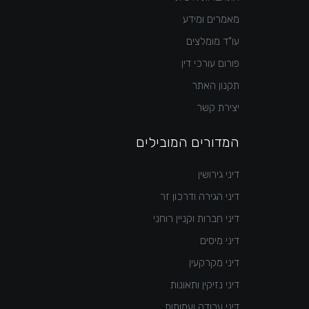
מאמרים ומידע
עו"ד מומלצים
פורום עורכי דין
תקנון האתר
יצירת קשר
המדורים המובילים
דיני גירושין
דיני הגירה ודרכון זר
דיני חברות וקניין רוחני
דיני מיסים
דיני מקרקעין
דיני נזיקין ותאונות
דיני עבודה ועמותות