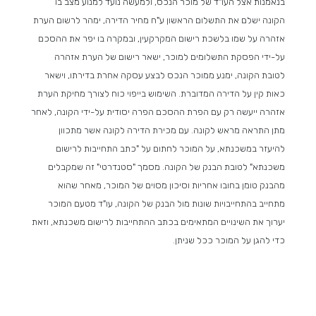
בנאמנות אצל העו"ד של מוכר הנכס, ולמעשה נועד למנוע מצב בו
הקונה ישלם את התשלום הראשון ע"ח מחיר הדירה, ימהר לרשום הערת
אזהרה על שמו בלשכת רישום המקרקעין, ובמקרה בו יפר את ההסכם
על-ידי הפסקת התשלומים למוכר, ישאר רישום של הערת אזהרה
לטובת הקונה, ימנע ממוכר הנכס לבצע עסקה אחרת בדירתו, וישאר
כאות קין על הדירה המדוברת. השימוש בייפוי כוח לצורך מחיקת הערת
אזהרה ייעשה רק עם הפרת ההסכם הפרה יסודית על-ידי הקונה, לאחר
מתן התראה מראש לקונה. עם מכירת הדירה לקונה אשר מתכוון
להיעזר במשכנתא, על המוכר לחתום על "כתב התחייבות לרישום
משכנתא" לטובת הבנק של הקונה. מסמך "סטנדרטי" זה שמקבלים
מהבנק טומן בחובו אחריות וסיכון מסוים של המוכר, מאחר שהוא
מתחייב בהתחייבויות שונות מול הבנק של הקונה, עו"ד מטעם המוכר
יערוך את השינויים המתאימים בכתב ההתחייבות לרישום משכנתא, וזאת
כדי להגן על המוכר ככל שניתן.