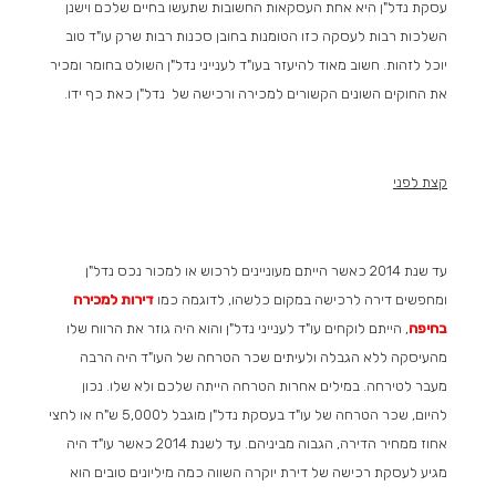
עסקת נדל"ן היא אחת העסקאות החשובות שתעשו בחיים שלכם וישנן
השלכות רבות לעסקה כזו הטומנות בחובן סכנות רבות שרק עו"ד טוב
יוכל לזהות. חשוב מאוד להיעזר בעו"ד לענייני נדל"ן השולט בחומר ומכיר
את החוקים השונים הקשורים למכירה ורכישה של נדל"ן כאת כף ידו.
קצת לפני
עד שנת 2014 כאשר הייתם מעוניינים לרכוש או למכור נכס נדל"ן
ומחפשים דירה לרכישה במקום כלשהו, לדוגמה כמו
דירות למכירה
בחיפה
, הייתם לוקחים עו"ד לענייני נדל"ן והוא היה גוזר את הרווח שלו
מהעיסקה ללא הגבלה ולעיתים שכר הטרחה של העו"ד היה הרבה
מעבר לטירחה. במילים אחרות הטרחה הייתה שלכם ולא שלו. נכון
להיום, שכר הטרחה של עו"ד בעסקת נדל"ן מוגבל ל5,000 ש"ח או לחצי
אחוז ממחיר הדירה, הגבוה מביניהם. עד לשנת 2014 כאשר עו"ד היה
מגיע לעסקת רכישה של דירת יוקרה השווה כמה מיליונים טובים הוא